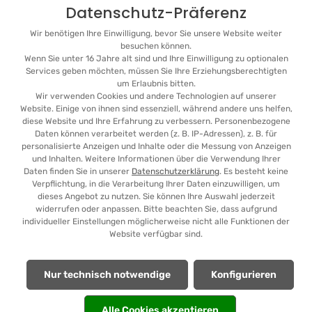
Datenschutz-Präferenz
Wir benötigen Ihre Einwilligung, bevor Sie unsere Website weiter
besuchen können.
Wenn Sie unter 16 Jahre alt sind und Ihre Einwilligung zu optionalen
Services geben möchten, müssen Sie Ihre Erziehungsberechtigten
Abonnieren Sie den kostenlosen Newsletter und verpassen Sie
um Erlaubnis bitten.
keine Neuigkeit oder Aktion.
Wir verwenden Cookies und andere Technologien auf unserer
Website. Einige von ihnen sind essenziell, während andere uns helfen,
E-Mail-Adresse*
diese Website und Ihre Erfahrung zu verbessern. Personenbezogene
Daten können verarbeitet werden (z. B. IP-Adressen), z. B. für
Ich habe die
Datenschutzbestimmungen
zur Kenntnis genommen. Es
personalisierte Anzeigen und Inhalte oder die Messung von Anzeigen
gelten unsere
AGB
.
und Inhalten. Weitere Informationen über die Verwendung Ihrer
Daten finden Sie in unserer
Datenschutzerklärung
. Es besteht keine
Verpflichtung, in die Verarbeitung Ihrer Daten einzuwilligen, um
dieses Angebot zu nutzen. Sie können Ihre Auswahl jederzeit
widerrufen oder anpassen. Bitte beachten Sie, dass aufgrund
individueller Einstellungen möglicherweise nicht alle Funktionen der
Website verfügbar sind.
* Alle Preise inkl. gesetzl. Mehrwertsteuer zzgl.
Versandkosten
,
wenn nicht anders angegeben.
Nur technisch notwendige
Konfigurieren
© 2026 RenéRosa Trikotmanufaktur - with
by
Alle Cookies akzeptieren